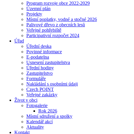
Program rozvoje obce 2022-2029
Územní plán
Projekty
Místní poplatky, vodné a stočné 2026
Palivové dřevo z obecních lesů
Veřejné pohřebiště
Participativní rozpočet 2024
Úřad
Úřední deska
Povinné informace
E-podatelna
Usnesení zastupitelstva
Úřední hodiny
Zastupitelstvo
Formuláře
Nakládání s osobními údaji
Czech POINT
Veřejné zakázky
Život v obci
Fotogalerie
Rok 2026
Místní sdružení a spolky
Kalendář akcí
Aktuality
Kontakt