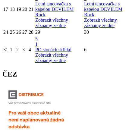
Letní tancovačka s
Letní tancovačka s
17
18
19
20
21
kapelou DEVILEM
kapelou DEVILEM
Rock
Rock
Zobrazit všechny
Zobrazit všechny
záznamy ze dne
záznamy ze dne
24
25
26
27
28
29
30
5
1
31
1
2
3
4
PO stopách skřítků
6
Zobrazit všechny
záznamy ze dne
ČEZ