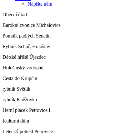
Napište nám
Obecní úřad
Barokní zvonice Michalovice
Pomník padlých Senetín
Rybník Schoř, Hološiny
Dětské hřiště Újezdec
Hološinský vodopád
Cesta do Krupčin
rybník Světlík
rybník Kněžovka
Herní plácek Petrovice I
Kulturní dům
Letecký pohled Petrovice I