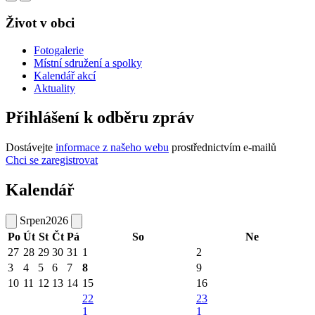
Život v obci
Fotogalerie
Místní sdružení a spolky
Kalendář akcí
Aktuality
Přihlášení k odběru zpráv
Dostávejte
informace z našeho webu
prostřednictvím e-mailů
Chci se zaregistrovat
Kalendář
Srpen
2026
Po
Út
St
Čt
Pá
So
Ne
27
28
29
30
31
1
2
3
4
5
6
7
8
9
10
11
12
13
14
15
16
22
23
1
1