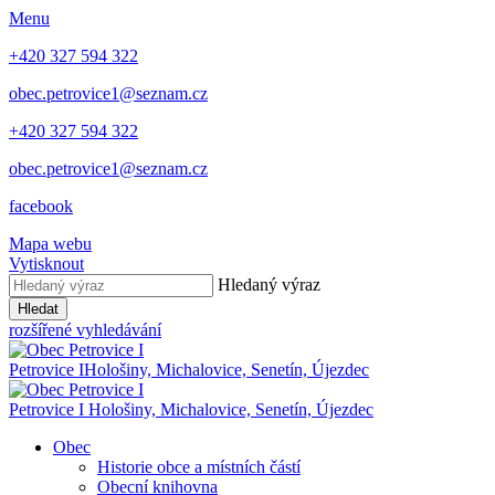
Menu
+420 327 594 322
obec.petrovice1@seznam.cz
+420 327 594 322
obec.petrovice1@seznam.cz
facebook
Mapa webu
Vytisknout
Hledaný výraz
Hledat
rozšířené vyhledávání
Petrovice I
Hološiny, Michalovice, Senetín, Újezdec
Petrovice I
Hološiny, Michalovice, Senetín, Újezdec
Obec
Historie obce a místních částí
Obecní knihovna