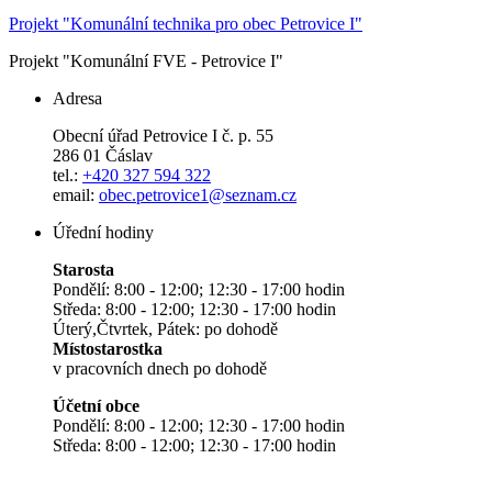
Projekt "Komunální technika pro obec Petrovice I"
Projekt "Komunální FVE - Petrovice I"
Adresa
Obecní úřad Petrovice I č. p. 55
286 01 Čáslav
tel.:
+420 327 594 322
email:
obec.petrovice1@seznam.cz
Úřední hodiny
Starosta
Pondělí: 8:00 - 12:00; 12:30 - 17:00 hodin
Středa: 8:00 - 12:00; 12:30 - 17:00 hodin
Úterý,Čtvrtek, Pátek: po dohodě
Místostarostka
v pracovních dnech po dohodě
Účetní obce
Pondělí: 8:00 - 12:00; 12:30 - 17:00 hodin
Středa: 8:00 - 12:00; 12:30 - 17:00 hodin