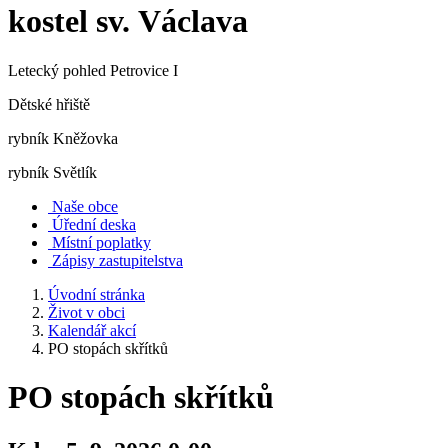
kostel sv. Václava
Letecký pohled Petrovice I
Dětské hřiště
rybník Kněžovka
rybník Světlík
Naše obce
Úřední deska
Místní poplatky
Zápisy zastupitelstva
Úvodní stránka
Život v obci
Kalendář akcí
PO stopách skřítků
PO stopách skřítků