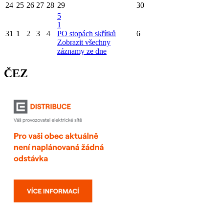
24
25
26
27
28
29
30
5
1
31
1
2
3
4
PO stopách skřítků
6
Zobrazit všechny
záznamy ze dne
ČEZ