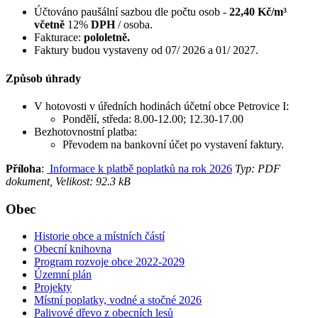
Účtováno paušální sazbou dle počtu osob -
22,40 Kč/m³
včetně
12%
DPH
/ osoba.
Fakturace:
pololetně.
Faktury budou vystaveny od 07/ 2026 a 01/ 2027.
Způsob úhrady
V hotovosti v úředních hodinách účetní obce Petrovice I:
Pondělí, středa: 8.00-12.00; 12.30-17.00
Bezhotovnostní platba:
Převodem na bankovní účet po vystavení faktury.
Příloha
:
Informace k platbě poplatků na rok 2026
Typ: PDF
dokument, Velikost: 92.3 kB
Obec
Historie obce a místních částí
Obecní knihovna
Program rozvoje obce 2022-2029
Územní plán
Projekty
Místní poplatky, vodné a stočné 2026
Palivové dřevo z obecních lesů