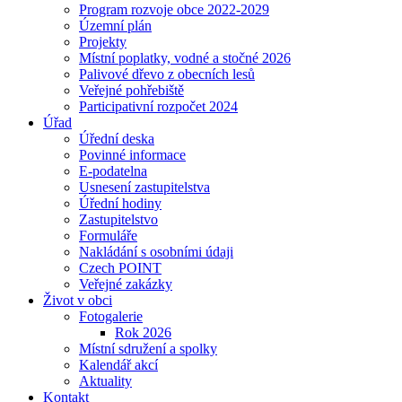
Program rozvoje obce 2022-2029
Územní plán
Projekty
Místní poplatky, vodné a stočné 2026
Palivové dřevo z obecních lesů
Veřejné pohřebiště
Participativní rozpočet 2024
Úřad
Úřední deska
Povinné informace
E-podatelna
Usnesení zastupitelstva
Úřední hodiny
Zastupitelstvo
Formuláře
Nakládání s osobními údaji
Czech POINT
Veřejné zakázky
Život v obci
Fotogalerie
Rok 2026
Místní sdružení a spolky
Kalendář akcí
Aktuality
Kontakt