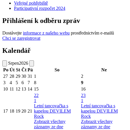
Veřejné pohřebiště
Participativní rozpočet 2024
Přihlášení k odběru zpráv
Dostávejte
informace z našeho webu
prostřednictvím e-mailů
Chci se zaregistrovat
Kalendář
Srpen
2026
Po
Út
St
Čt
Pá
So
Ne
27
28
29
30
31
1
2
3
4
5
6
7
8
9
10
11
12
13
14
15
16
22
23
1
1
Letní tancovačka s
Letní tancovačka s
17
18
19
20
21
kapelou DEVILEM
kapelou DEVILEM
Rock
Rock
Zobrazit všechny
Zobrazit všechny
záznamy ze dne
záznamy ze dne