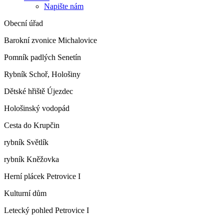
Napište nám
Obecní úřad
Barokní zvonice Michalovice
Pomník padlých Senetín
Rybník Schoř, Hološiny
Dětské hřiště Újezdec
Hološinský vodopád
Cesta do Krupčin
rybník Světlík
rybník Kněžovka
Herní plácek Petrovice I
Kulturní dům
Letecký pohled Petrovice I