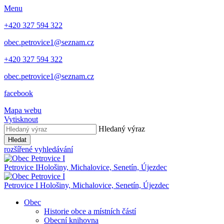
Menu
+420 327 594 322
obec.petrovice1@seznam.cz
+420 327 594 322
obec.petrovice1@seznam.cz
facebook
Mapa webu
Vytisknout
Hledaný výraz
Hledat
rozšířené vyhledávání
Petrovice I
Hološiny, Michalovice, Senetín, Újezdec
Petrovice I
Hološiny, Michalovice, Senetín, Újezdec
Obec
Historie obce a místních částí
Obecní knihovna