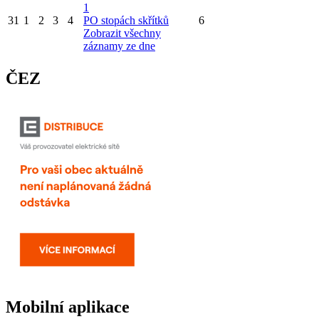
1
31
1
2
3
4
PO stopách skřítků
6
Zobrazit všechny
záznamy ze dne
ČEZ
Mobilní aplikace