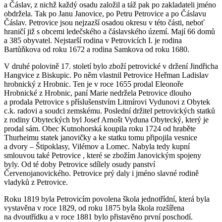
a Čáslav, z nichž každý osadu založil a táž pak po zakladateli jméno
obdržela. Tak po Janu Janovice, po Petru Petrovice a po Čáslavu
Čáslav. Petrovice jsou nejzazší osadou okresu v této části, neboť
hraničí již s obcemi ledečského a čáslavského území. Mají 66 domů
a 385 obyvatel. Nejstarší rodina v Petrovicích I. je rodina
Bartůňkova od roku 1672 a rodina Samkova od roku 1680.
V druhé polovině 17. století bylo zboží petrovické v držení Jindřicha
Hangvice z Biskupic. Po něm vlastnil Petrovice Heřman Ladislav
hrobnický z Hrobnic. Ten je v roce 1655 prodal Eleonoře
Hrobnické z Hrobnic, paní Marie nedržela Petrovice dlouho
a prodala Petrovice s příslušenstvím Litmírovi Vydunovi z Obytek
c.k. radovi a soudci zemskému. Poslední držitel petrovických statků
z rodiny Obyteckých byl Josef Arnošt Vyduna Obytecký, který je
prodal sám. Obec Kutnohorská koupila roku 1724 od hraběte
Thurheimu statek janovičky a ke statku tomu připojila vesnice
a dvory – Štipoklasy, Vilémov a Lomec. Nabyla tedy kupní
smlouvou také Petrovice , které se zbožím Janovickým spojeny
byly. Od té doby Petrovice sdílely osudy panství
Červenojanovického. Petrovice prý daly i jméno slavné rodině
vladyků z Petrovice.
Roku 1819 byla Petrovicím povolena škola jednotřídní, která byla
vystavěna v roce 1829, od roku 1875 byla škola rozšířena
na dvoutřídku a v roce 1881 bylo přistavěno první poschodí.