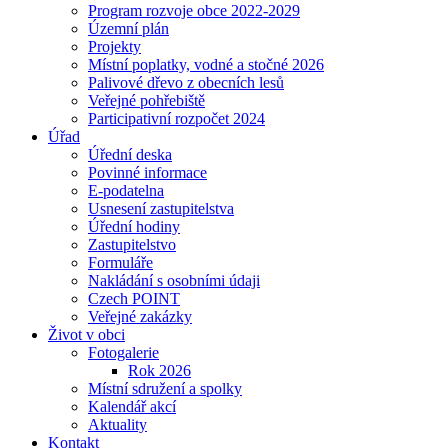
Program rozvoje obce 2022-2029
Územní plán
Projekty
Místní poplatky, vodné a stočné 2026
Palivové dřevo z obecních lesů
Veřejné pohřebiště
Participativní rozpočet 2024
Úřad
Úřední deska
Povinné informace
E-podatelna
Usnesení zastupitelstva
Úřední hodiny
Zastupitelstvo
Formuláře
Nakládání s osobními údaji
Czech POINT
Veřejné zakázky
Život v obci
Fotogalerie
Rok 2026
Místní sdružení a spolky
Kalendář akcí
Aktuality
Kontakt