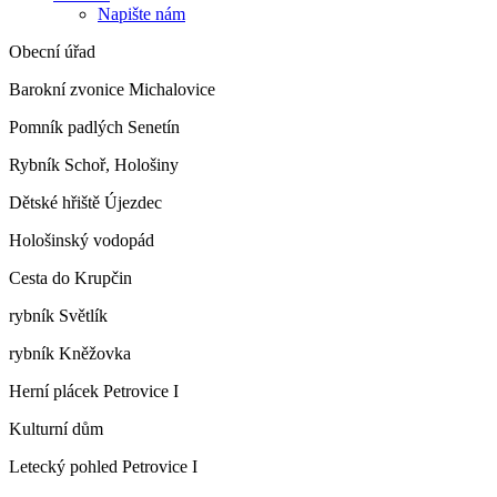
Napište nám
Obecní úřad
Barokní zvonice Michalovice
Pomník padlých Senetín
Rybník Schoř, Hološiny
Dětské hřiště Újezdec
Hološinský vodopád
Cesta do Krupčin
rybník Světlík
rybník Kněžovka
Herní plácek Petrovice I
Kulturní dům
Letecký pohled Petrovice I