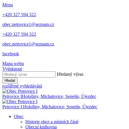
Menu
+420 327 594 322
obec.petrovice1@seznam.cz
+420 327 594 322
obec.petrovice1@seznam.cz
facebook
Mapa webu
Vytisknout
Hledaný výraz
Hledat
rozšířené vyhledávání
Petrovice I
Hološiny, Michalovice, Senetín, Újezdec
Petrovice I
Hološiny, Michalovice, Senetín, Újezdec
Obec
Historie obce a místních částí
Obecní knihovna