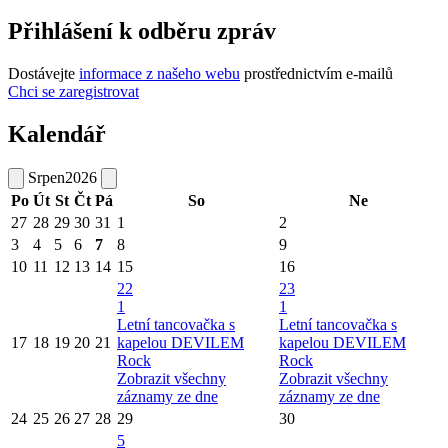
Přihlášení k odběru zpráv
Dostávejte
informace z našeho webu
prostřednictvím e-mailů
Chci se zaregistrovat
Kalendář
Srpen
2026
Po
Út
St
Čt
Pá
So
Ne
27
28
29
30
31
1
2
3
4
5
6
7
8
9
10
11
12
13
14
15
16
22
23
1
1
Letní tancovačka s
Letní tancovačka s
17
18
19
20
21
kapelou DEVILEM
kapelou DEVILEM
Rock
Rock
Zobrazit všechny
Zobrazit všechny
záznamy ze dne
záznamy ze dne
24
25
26
27
28
29
30
5