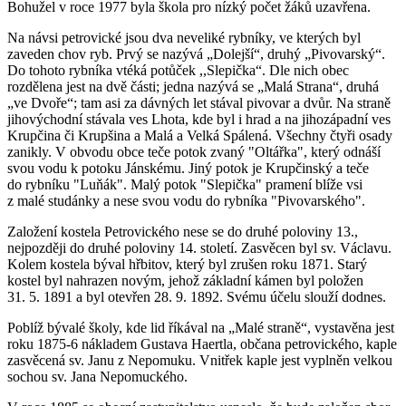
Bohužel v roce 1977 byla škola pro nízký počet žáků uzavřena.
Na návsi petrovické jsou dva neveliké rybníky, ve kterých byl
zaveden chov ryb. Prvý se nazývá „Dolejší“, druhý „Pivovarský“.
Do tohoto rybníka vtéká potůček ,,Slepička“. Dle nich obec
rozdělena jest na dvě části; jedna nazývá se „Malá Strana“, druhá
„ve Dvoře“; tam asi za dávných let stával pivovar a dvůr. Na straně
jihovýchodní stávala ves Lhota, kde byl i hrad a na jihozápadní ves
Krupčina či Krupšina a Malá a Velká Spálená. Všechny čtyři osady
zanikly. V obvodu obce teče potok zvaný "Oltářka", který odnáší
svou vodu k potoku Jánskému. Jiný potok je Krupčinský a teče
do rybníku "Luňák". Malý potok "Slepička" pramení blíže vsi
z malé studánky a nese svou vodu do rybníka "Pivovarského".
Založení kostela Petrovického nese se do druhé poloviny 13.,
nejpozději do druhé poloviny 14. století. Zasvěcen byl sv. Václavu.
Kolem kostela býval hřbitov, který byl zrušen roku 1871. Starý
kostel byl nahrazen novým, jehož základní kámen byl položen
31. 5. 1891 a byl otevřen 28. 9. 1892. Svému účelu slouží dodnes.
Poblíž bývalé školy, kde lid říkával na „Malé straně“, vystavěna jest
roku 1875-6 nákladem Gustava Haertla, občana petrovického, kaple
zasvěcená sv. Janu z Nepomuku. Vnitřek kaple jest vyplněn velkou
sochou sv. Jana Nepomuckého.