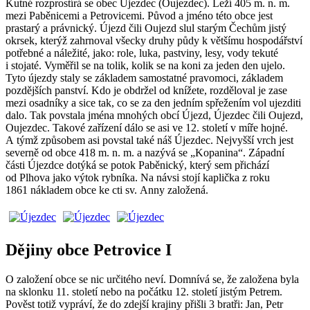
Kutné rozprostírá se obec Újezdec (Oujezdec). Leží 405 m. n. m.
mezi Paběnicemi a Petrovicemi. Původ a jméno této obce jest
prastarý a právnický. Újezd čili Oujezd slul starým Čechům jistý
okrsek, kterýž zahrnoval všecky druhy půdy k většímu hospodářství
potřebné a náležité, jako: role, luka, pastviny, lesy, vody tekuté
i stojaté. Vyměřil se na tolik, kolik se na koni za jeden den ujelo.
Tyto újezdy staly se základem samostatné pravomoci, základem
pozdějších panství. Kdo je obdržel od knížete, rozděloval je zase
mezi osadníky a sice tak, co se za den jedním spřežením vol ujezditi
dalo. Tak povstala jména mnohých obcí Újezd, Újezdec čili Oujezd,
Oujezdec. Takové zařízení dálo se asi ve 12. století v míře hojné.
A týmž způsobem asi povstal také náš Újezdec. Nejvyšší vrch jest
severně od obce 418 m. n. m. a nazývá se „Kopanina“. Západní
části Újezdce dotýká se potok Paběnický, který sem přichází
od Plhova jako výtok rybníka. Na návsi stojí kaplička z roku
1861 nákladem obce ke cti sv. Anny založená.
Dějiny obce Petrovice I
O založení obce se nic určitého neví. Domnívá se, že založena byla
na sklonku 11. století nebo na počátku 12. století jistým Petrem.
Pověst totiž vypráví, že do zdejší krajiny přišli 3 bratři: Jan, Petr