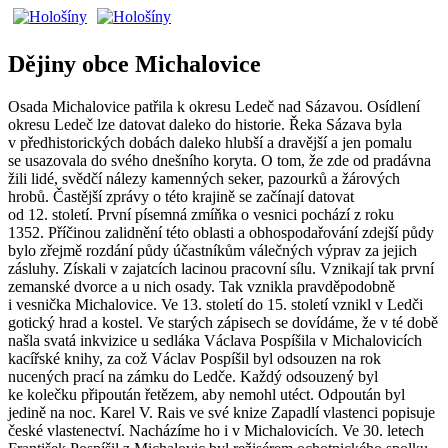
Dějiny obce Michalovice
Osada Michalovice patřila k okresu Ledeč nad Sázavou. Osídlení
okresu Ledeč lze datovat daleko do historie. Řeka Sázava byla
v předhistorických dobách daleko hlubší a dravější a jen pomalu
se usazovala do svého dnešního koryta. O tom, že zde od pradávna
žili lidé, svědčí nálezy kamenných seker, pazourků a žárových
hrobů. Častější zprávy o této krajině se začínají datovat
od 12. století. První písemná zmíňka o vesnici pochází z roku
1352. Příčinou zalidnění této oblasti a obhospodařování zdejší půdy
bylo zřejmě rozdání půdy účastníkům válečných výprav za jejich
zásluhy. Získali v zajatcích lacinou pracovní sílu. Vznikají tak první
zemanské dvorce a u nich osady. Tak vznikla pravděpodobně
i vesnička Michalovice. Ve 13. století do 15. století vznikl v Ledči
gotický hrad a kostel. Ve starých zápisech se dovídáme, že v té době
našla svatá inkvizice u sedláka Václava Pospíšila v Michalovicích
kacířské knihy, za což Václav Pospíšil byl odsouzen na rok
nucených prací na zámku do Ledče. Každý odsouzený byl
ke kolečku připoután řetězem, aby nemohl utéct. Odpoután byl
jedině na noc. Karel V. Rais ve své knize Zapadlí vlastenci popisuje
české vlastenectví. Nacházíme ho i v Michalovicích. Ve 30. letech