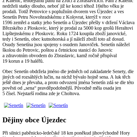
z Kalenic, tehdejšímu pánu na Zruči a Zbraslavicích. Páni z Kalenic
nedrželi statky dlouho, neboť již ke konci téhož 16tého věku je
prodali. Totiž Petrovice s poplužním dvorem ves Újezdec a ves
Senetín Petru Novohradskému z Kolovrat, kterýž v roce
1596 zemřel a statky jeho Senetín a Újezdec přešly v držení Václava
Březského z Ploskovic, který je prodal za 5000 kop grošů Heraltovi
Lipštejnskému z Ploskovic. Roku 1724 koupila zboží janovické,
tedy i Senetín, obec kutnohorská a jí náleží zboží toto až dosud.
Osudy Senetína jsou spojeny s osudem Janoviček. Senetín náležel
školou do Petrovic, poštou a četnickou stanicí do Janovic
a zdravotním obvodem do Zbraslavic, kamž ročně přispíval
19 korun a 19 haléřů.
Obec Senetín obdržela jméno dle jedněch od zakladatele Senety, dle
jiných od rozsáhlých lučin, na nichž bývalo hojně sena. A luk těch
ještě dnes je převaha, a proto odvození jména Senetín zdá se dle této
pověsti od „sena“ pravděpodobnější. Původně měla osada jen
5 čísel. Nejstarší rodina zde je Choltova.
Dějiny obce Újezdec
Při silnici paběnicko-ledečské 18 km poněkud jihovýchodně Hory