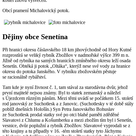
kostel znovu vysvěcen.
Obcí pramení Michalovický potok.
Dějiny obce Senetína
Při hranici okresu čáslavského 18 km jihovýchodně od Hory Kutné
rozprostírá se veliký rybník Zbožňov v nadmořské výšce 399 m n.
Jižně od rybníka na samých hranicích zmíněného okresu leží osada
Senetín. Obtéká ji potok „Oltáka“, kterýž nese své vody za hranice
okresu do potoka Janského. V rybníku zbožovském pěstuje
se racionálně rybářství.
Tam kde je nyní živnost č. 1, tam stával za starodávna dvůr, jehož
první majitelé nejsou známy. Byl to statek zemanský a náležel
s Újezdcem různým pánům. Mezi těmi uvádí se počátkem 15. století
rod janovský ze Suchotlesk a z Janovic. (Suchotlesky v té době stály
poblíž dnešních Hološín.) Syn Petra Janovského Bohuslav
ze Suchotlesk prodal statky své po otci blahé paměti zděděné
Slavatovi z Chlumu a Košumberku a mezi zbožím tím byl i Senetín,
vesnice, dvůr poplužní a rybník Zbožňov. Slavatové vyprodali se z
této krajiny a tu připadly v 16. -tém století statky tyto Jáchymu