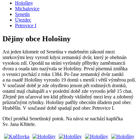
Hološiny
Michalovice
Senetín
Újezdec
Petrovice I
Dějiny obce Hološiny
Asi jeden kilometr od Senetína v malebném zákoutí mezi
smrkovými lesy vyrostl kdysi zemanský dvůr, který je obehnán
vysokou zdí. Opodál na stráni vyrůstaly příbytky zaměstnanců
dvora a osada tato nazývala se Hološiny. První písemná zmíňka
o vesnici pochází z roku 1384. Po čase zemanský dvůr zanikl
a na osadě Hološiny vyrostlo 19 domů s menší i větší výměrou polí.
V současné době je zde obydleno jenom pět rodinných domků,
ostatní mají chalupáři a v poslední době zde vyrostlo ještě 15 chat.
Zřejmě jim učaroval ten klid přírody vklíněný mezi lesy a zdobený
průzračnými rybníky. Hološiny patřily obecním úřadem pod obec
Hraběšín. V současné době spadají pod obec Petrovice I.
Obcí protéká Senetínský potok. Na návsi se nachází kaplička
Sv. Jana Křtitele.