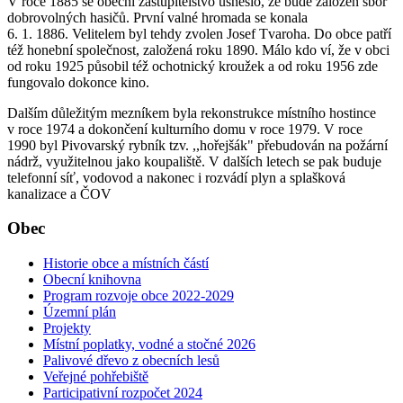
V roce 1885 se obecní zastupitelstvo usneslo, že bude založen sbor
dobrovolných hasičů. První valné hromada se konala
6. 1. 1886. Velitelem byl tehdy zvolen Josef Tvaroha. Do obce patří
též honební společnost, založená roku 1890. Málo kdo ví, že v obci
od roku 1925 působil též ochotnický kroužek a od roku 1956 zde
fungovalo dokonce kino.
Dalším důležitým mezníkem byla rekonstrukce místního hostince
v roce 1974 a dokončení kulturního domu v roce 1979. V roce
1990 byl Pivovarský rybník tzv. ,,hořejšák" přebudován na požární
nádrž, využitelnou jako koupaliště. V dalších letech se pak buduje
telefonní síť, vodovod a nakonec i rozvádí plyn a splašková
kanalizace a ČOV
Obec
Historie obce a místních částí
Obecní knihovna
Program rozvoje obce 2022-2029
Územní plán
Projekty
Místní poplatky, vodné a stočné 2026
Palivové dřevo z obecních lesů
Veřejné pohřebiště
Participativní rozpočet 2024