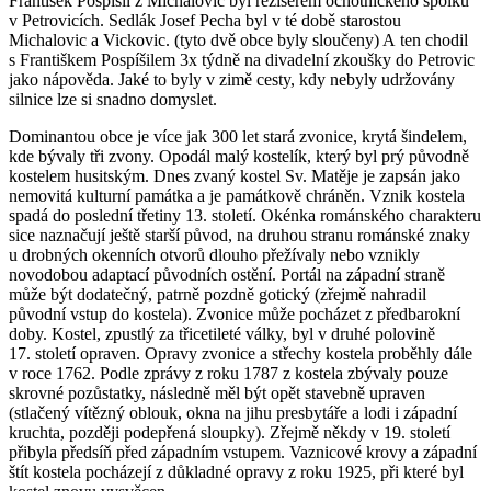
František Pospíšil z Michalovic byl režisérem ochotnického spolku
v Petrovicích. Sedlák Josef Pecha byl v té době starostou
Michalovic a Vickovic. (tyto dvě obce byly sloučeny) A ten chodil
s Františkem Pospíšilem 3x týdně na divadelní zkoušky do Petrovic
jako nápověda. Jaké to byly v zimě cesty, kdy nebyly udržovány
silnice lze si snadno domyslet.
Dominantou obce je více jak 300 let stará zvonice, krytá šindelem,
kde bývaly tři zvony. Opodál malý kostelík, který byl prý původně
kostelem husitským. Dnes zvaný kostel Sv. Matěje je zapsán jako
nemovitá kulturní památka a je památkově chráněn. Vznik kostela
spadá do poslední třetiny 13. století. Okénka románského charakteru
sice naznačují ještě starší původ, na druhou stranu románské znaky
u drobných okenních otvorů dlouho přežívaly nebo vznikly
novodobou adaptací původních ostění. Portál na západní straně
může být dodatečný, patrně pozdně gotický (zřejmě nahradil
původní vstup do kostela). Zvonice může pocházet z předbarokní
doby. Kostel, zpustlý za třicetileté války, byl v druhé polovině
17. století opraven. Opravy zvonice a střechy kostela proběhly dále
v roce 1762. Podle zprávy z roku 1787 z kostela zbývaly pouze
skrovné pozůstatky, následně měl být opět stavebně upraven
(stlačený vítězný oblouk, okna na jihu presbytáře a lodi i západní
kruchta, později podepřená sloupky). Zřejmě někdy v 19. století
přibyla předsíň před západním vstupem. Vaznicové krovy a západní
štít kostela pocházejí z důkladné opravy z roku 1925, při které byl