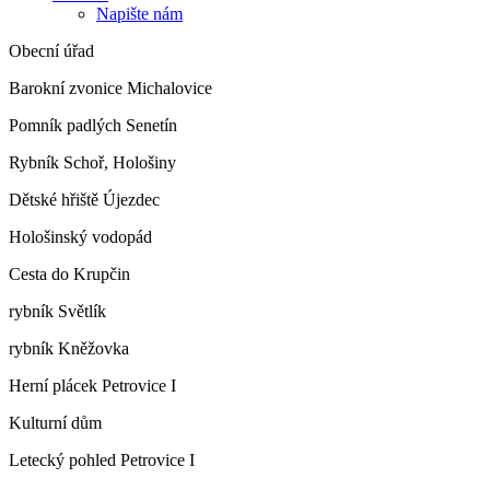
Napište nám
Obecní úřad
Barokní zvonice Michalovice
Pomník padlých Senetín
Rybník Schoř, Hološiny
Dětské hřiště Újezdec
Hološinský vodopád
Cesta do Krupčin
rybník Světlík
rybník Kněžovka
Herní plácek Petrovice I
Kulturní dům
Letecký pohled Petrovice I