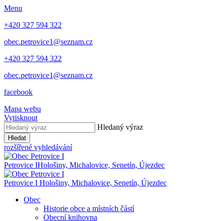
Menu
+420 327 594 322
obec.petrovice1@seznam.cz
+420 327 594 322
obec.petrovice1@seznam.cz
facebook
Mapa webu
Vytisknout
Hledaný výraz
Hledat
rozšířené vyhledávání
Petrovice I
Hološiny, Michalovice, Senetín, Újezdec
Petrovice I
Hološiny, Michalovice, Senetín, Újezdec
Obec
Historie obce a místních částí
Obecní knihovna