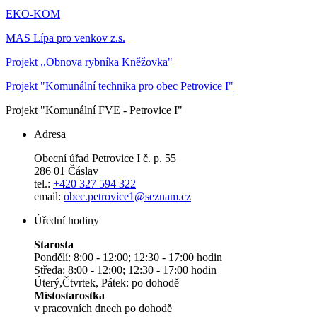
EKO-KOM
MAS Lípa pro venkov z.s.
Projekt ,,Obnova rybníka Kněžovka"
Projekt "Komunální technika pro obec Petrovice I"
Projekt "Komunální FVE - Petrovice I"
Adresa
Obecní úřad Petrovice I č. p. 55
286 01 Čáslav
tel.:
+420 327 594 322
email:
obec.petrovice1@seznam.cz
Úřední hodiny
Starosta
Pondělí: 8:00 - 12:00; 12:30 - 17:00 hodin
Středa: 8:00 - 12:00; 12:30 - 17:00 hodin
Úterý,Čtvrtek, Pátek: po dohodě
Místostarostka
v pracovních dnech po dohodě