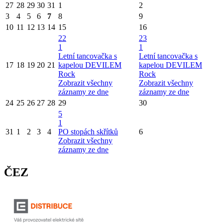
27
28
29
30
31
1
2
3
4
5
6
7
8
9
10
11
12
13
14
15
16
22
23
1
1
Letní tancovačka s
Letní tancovačka s
17
18
19
20
21
kapelou DEVILEM
kapelou DEVILEM
Rock
Rock
Zobrazit všechny
Zobrazit všechny
záznamy ze dne
záznamy ze dne
24
25
26
27
28
29
30
5
1
31
1
2
3
4
PO stopách skřítků
6
Zobrazit všechny
záznamy ze dne
ČEZ