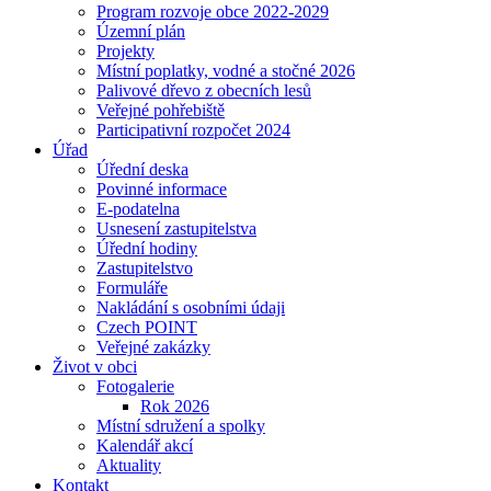
Program rozvoje obce 2022-2029
Územní plán
Projekty
Místní poplatky, vodné a stočné 2026
Palivové dřevo z obecních lesů
Veřejné pohřebiště
Participativní rozpočet 2024
Úřad
Úřední deska
Povinné informace
E-podatelna
Usnesení zastupitelstva
Úřední hodiny
Zastupitelstvo
Formuláře
Nakládání s osobními údaji
Czech POINT
Veřejné zakázky
Život v obci
Fotogalerie
Rok 2026
Místní sdružení a spolky
Kalendář akcí
Aktuality
Kontakt