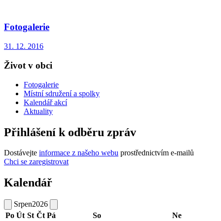
Fotogalerie
31. 12. 2016
Život v obci
Fotogalerie
Místní sdružení a spolky
Kalendář akcí
Aktuality
Přihlášení k odběru zpráv
Dostávejte
informace z našeho webu
prostřednictvím e-mailů
Chci se zaregistrovat
Kalendář
Srpen
2026
Po
Út
St
Čt
Pá
So
Ne