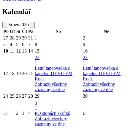
Kalendář
Srpen
2026
Po
Út
St
Čt
Pá
So
Ne
27
28
29
30
31
1
2
3
4
5
6
7
8
9
10
11
12
13
14
15
16
22
23
1
1
Letní tancovačka s
Letní tancovačka s
17
18
19
20
21
kapelou DEVILEM
kapelou DEVILEM
Rock
Rock
Zobrazit všechny
Zobrazit všechny
záznamy ze dne
záznamy ze dne
24
25
26
27
28
29
30
5
1
31
1
2
3
4
PO stopách skřítků
6
Zobrazit všechny
záznamy ze dne