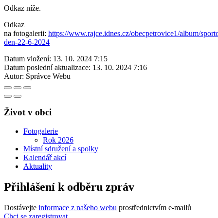
Odkaz níže.
Odkaz
na fotogalerii:
https://www.rajce.idnes.cz/obecpetrovice1/album/sport
den-22-6-2024
Datum vložení:
13. 10. 2024 7:15
Datum poslední aktualizace:
13. 10. 2024 7:16
Autor:
Správce Webu
Život v obci
Fotogalerie
Rok 2026
Místní sdružení a spolky
Kalendář akcí
Aktuality
Přihlášení k odběru zpráv
Dostávejte
informace z našeho webu
prostřednictvím e-mailů
Chci se zaregistrovat