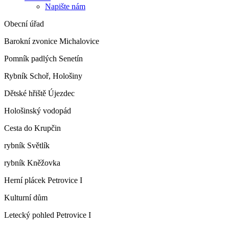
Napište nám
Obecní úřad
Barokní zvonice Michalovice
Pomník padlých Senetín
Rybník Schoř, Hološiny
Dětské hřiště Újezdec
Hološinský vodopád
Cesta do Krupčin
rybník Světlík
rybník Kněžovka
Herní plácek Petrovice I
Kulturní dům
Letecký pohled Petrovice I