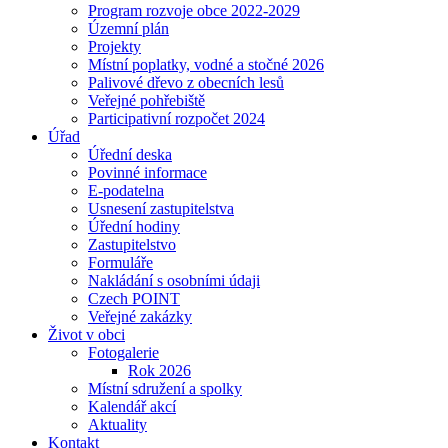
Program rozvoje obce 2022-2029
Územní plán
Projekty
Místní poplatky, vodné a stočné 2026
Palivové dřevo z obecních lesů
Veřejné pohřebiště
Participativní rozpočet 2024
Úřad
Úřední deska
Povinné informace
E-podatelna
Usnesení zastupitelstva
Úřední hodiny
Zastupitelstvo
Formuláře
Nakládání s osobními údaji
Czech POINT
Veřejné zakázky
Život v obci
Fotogalerie
Rok 2026
Místní sdružení a spolky
Kalendář akcí
Aktuality
Kontakt