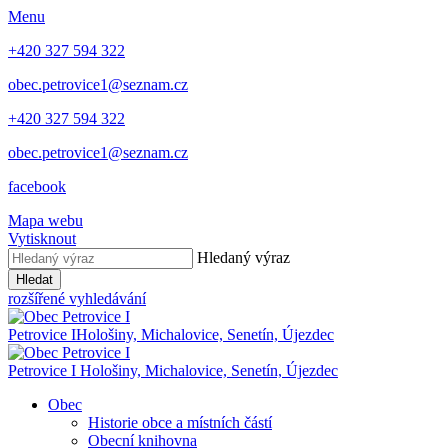
Menu
+420 327 594 322
obec.petrovice1@seznam.cz
+420 327 594 322
obec.petrovice1@seznam.cz
facebook
Mapa webu
Vytisknout
Hledaný výraz
Hledat
rozšířené vyhledávání
Petrovice I
Hološiny, Michalovice, Senetín, Újezdec
Petrovice I
Hološiny, Michalovice, Senetín, Újezdec
Obec
Historie obce a místních částí
Obecní knihovna