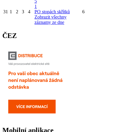
5
1
31
1
2
3
4
PO stopách skřítků
6
Zobrazit všechny
záznamy ze dne
ČEZ
Mobilní aplikace