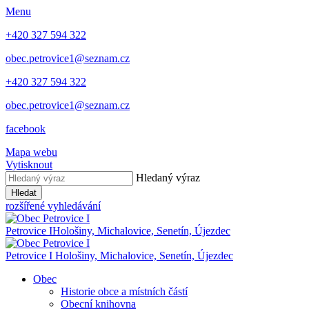
Menu
+420 327 594 322
obec.petrovice1@seznam.cz
+420 327 594 322
obec.petrovice1@seznam.cz
facebook
Mapa webu
Vytisknout
Hledaný výraz
Hledat
rozšířené vyhledávání
Petrovice I
Hološiny, Michalovice, Senetín, Újezdec
Petrovice I
Hološiny, Michalovice, Senetín, Újezdec
Obec
Historie obce a místních částí
Obecní knihovna