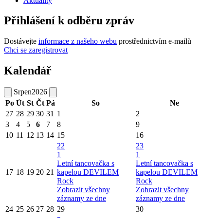
Aktuality
Přihlášení k odběru zpráv
Dostávejte
informace z našeho webu
prostřednictvím e-mailů
Chci se zaregistrovat
Kalendář
Srpen
2026
Po
Út
St
Čt
Pá
So
Ne
27
28
29
30
31
1
2
3
4
5
6
7
8
9
10
11
12
13
14
15
16
22
23
1
1
Letní tancovačka s
Letní tancovačka s
17
18
19
20
21
kapelou DEVILEM
kapelou DEVILEM
Rock
Rock
Zobrazit všechny
Zobrazit všechny
záznamy ze dne
záznamy ze dne
24
25
26
27
28
29
30