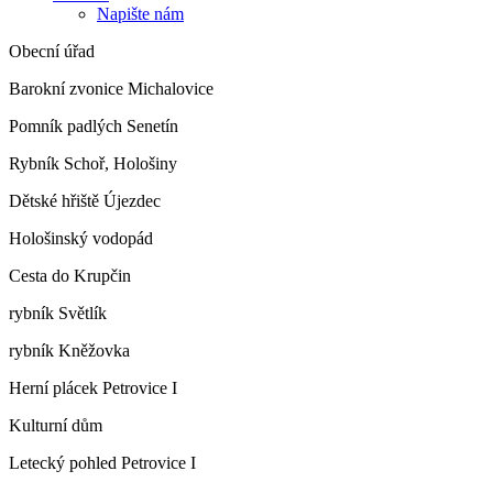
Napište nám
Obecní úřad
Barokní zvonice Michalovice
Pomník padlých Senetín
Rybník Schoř, Hološiny
Dětské hřiště Újezdec
Hološinský vodopád
Cesta do Krupčin
rybník Světlík
rybník Kněžovka
Herní plácek Petrovice I
Kulturní dům
Letecký pohled Petrovice I