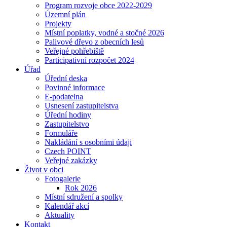
Program rozvoje obce 2022-2029
Územní plán
Projekty
Místní poplatky, vodné a stočné 2026
Palivové dřevo z obecních lesů
Veřejné pohřebiště
Participativní rozpočet 2024
Úřad
Úřední deska
Povinné informace
E-podatelna
Usnesení zastupitelstva
Úřední hodiny
Zastupitelstvo
Formuláře
Nakládání s osobními údaji
Czech POINT
Veřejné zakázky
Život v obci
Fotogalerie
Rok 2026
Místní sdružení a spolky
Kalendář akcí
Aktuality
Kontakt