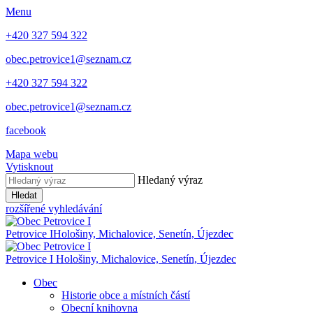
Menu
+420 327 594 322
obec.petrovice1@seznam.cz
+420 327 594 322
obec.petrovice1@seznam.cz
facebook
Mapa webu
Vytisknout
Hledaný výraz
Hledat
rozšířené vyhledávání
Petrovice I
Hološiny, Michalovice, Senetín, Újezdec
Petrovice I
Hološiny, Michalovice, Senetín, Újezdec
Obec
Historie obce a místních částí
Obecní knihovna