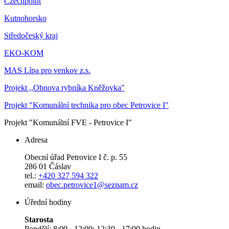
Czechpoint
Kutnohorsko
Středočeský kraj
EKO-KOM
MAS Lípa pro venkov z.s.
Projekt ,,Obnova rybníka Kněžovka"
Projekt "Komunální technika pro obec Petrovice I"
Projekt "Komunální FVE - Petrovice I"
Adresa
Obecní úřad Petrovice I č. p. 55
286 01 Čáslav
tel.:
+420 327 594 322
email:
obec.petrovice1@seznam.cz
Úřední hodiny
Starosta
Pondělí: 8:00 - 12:00; 12:30 - 17:00 hodin