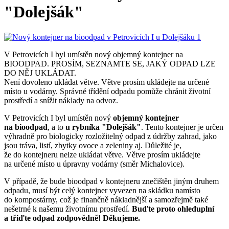
"Dolejšák"
V Petrovicích I byl umístěn nový objemný kontejner na
BIOODPAD. PROSÍM, SEZNAMTE SE, JAKÝ ODPAD LZE
DO NĚJ UKLÁDAT.
Není dovoleno ukládat větve. Větve prosím ukládejte na určené
místo u vodárny. Správné třídění odpadu pomůže chránit životní
prostředí a snížit náklady na odvoz.
V Petrovicích I byl umístěn nový
objemný kontejner
na bioodpad
, a to
u rybníka "Dolejšák"
. Tento kontejner je určen
výhradně pro biologicky rozložitelný odpad z údržby zahrad, jako
jsou tráva, listí, zbytky ovoce a zeleniny aj. Důležité je,
že do kontejneru nelze ukládat větve. Větve prosím ukládejte
na určené místo u úpravny vodárny (směr Michalovice).
V případě, že bude bioodpad v kontejneru znečištěn jiným druhem
odpadu, musí být celý kontejner vyvezen na skládku namísto
do kompostárny, což je finančně nákladnější a samozřejmě také
nešetrné k našemu životnímu prostředí.
Buďte proto ohleduplní
a třiďte odpad zodpovědně! Děkujeme.