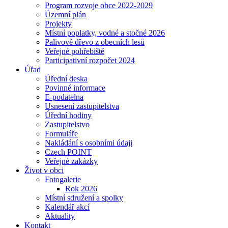
Program rozvoje obce 2022-2029
Územní plán
Projekty
Místní poplatky, vodné a stočné 2026
Palivové dřevo z obecních lesů
Veřejné pohřebiště
Participativní rozpočet 2024
Úřad
Úřední deska
Povinné informace
E-podatelna
Usnesení zastupitelstva
Úřední hodiny
Zastupitelstvo
Formuláře
Nakládání s osobními údaji
Czech POINT
Veřejné zakázky
Život v obci
Fotogalerie
Rok 2026
Místní sdružení a spolky
Kalendář akcí
Aktuality
Kontakt