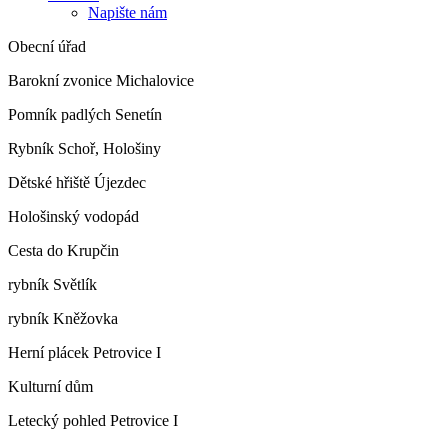
Napište nám
Obecní úřad
Barokní zvonice Michalovice
Pomník padlých Senetín
Rybník Schoř, Hološiny
Dětské hřiště Újezdec
Hološinský vodopád
Cesta do Krupčin
rybník Světlík
rybník Kněžovka
Herní plácek Petrovice I
Kulturní dům
Letecký pohled Petrovice I