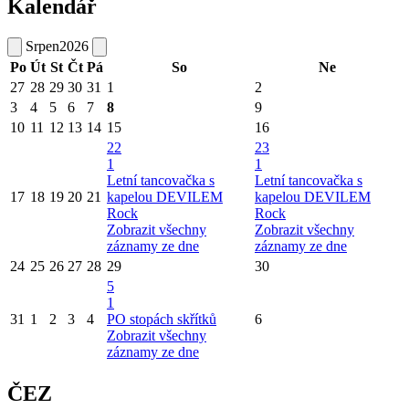
Kalendář
Srpen
2026
Po
Út
St
Čt
Pá
So
Ne
27
28
29
30
31
1
2
3
4
5
6
7
8
9
10
11
12
13
14
15
16
22
23
1
1
Letní tancovačka s
Letní tancovačka s
17
18
19
20
21
kapelou DEVILEM
kapelou DEVILEM
Rock
Rock
Zobrazit všechny
Zobrazit všechny
záznamy ze dne
záznamy ze dne
24
25
26
27
28
29
30
5
1
31
1
2
3
4
PO stopách skřítků
6
Zobrazit všechny
záznamy ze dne
ČEZ