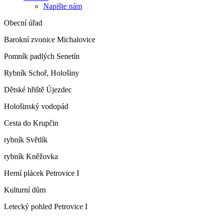
Napište nám
Obecní úřad
Barokní zvonice Michalovice
Pomník padlých Senetín
Rybník Schoř, Hološiny
Dětské hřiště Újezdec
Hološinský vodopád
Cesta do Krupčin
rybník Světlík
rybník Kněžovka
Herní plácek Petrovice I
Kulturní dům
Letecký pohled Petrovice I