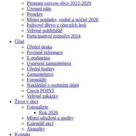
Program rozvoje obce 2022-2029
Územní plán
Projekty
Místní poplatky, vodné a stočné 2026
Palivové dřevo z obecních lesů
Veřejné pohřebiště
Participativní rozpočet 2024
Úřad
Úřední deska
Povinné informace
E-podatelna
Usnesení zastupitelstva
Úřední hodiny
Zastupitelstvo
Formuláře
Nakládání s osobními údaji
Czech POINT
Veřejné zakázky
Život v obci
Fotogalerie
Rok 2026
Místní sdružení a spolky
Kalendář akcí
Aktuality
Kontakt