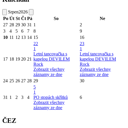
Srpen
2026
Po
Út
St
Čt
Pá
So
Ne
27
28
29
30
31
1
2
3
4
5
6
7
8
9
10
11
12
13
14
15
16
22
23
1
1
Letní tancovačka s
Letní tancovačka s
17
18
19
20
21
kapelou DEVILEM
kapelou DEVILEM
Rock
Rock
Zobrazit všechny
Zobrazit všechny
záznamy ze dne
záznamy ze dne
24
25
26
27
28
29
30
5
1
31
1
2
3
4
PO stopách skřítků
6
Zobrazit všechny
záznamy ze dne
ČEZ