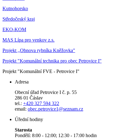
Kutnohorsko
Středočeský kraj
EKO-KOM
MAS Lípa pro venkov z.s.
Projekt ,,Obnova rybníka Kněžovka"
Projekt "Komunální technika pro obec Petrovice I"
Projekt "Komunální FVE - Petrovice I"
Adresa
Obecní úřad Petrovice I č. p. 55
286 01 Čáslav
tel.:
+420 327 594 322
email:
obec.petrovice1@seznam.cz
Úřední hodiny
Starosta
Pondělí: 8:00 - 12:00; 12:30 - 17:00 hodin