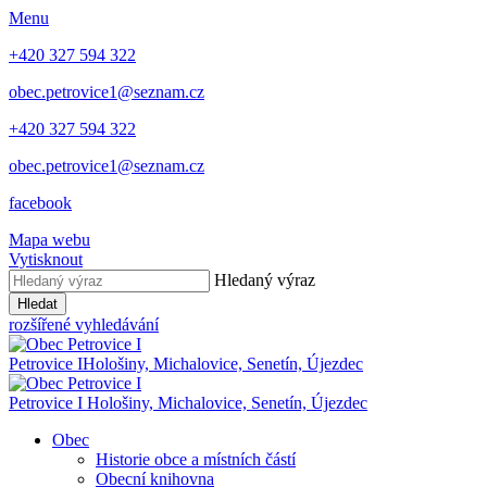
Menu
+420 327 594 322
obec.petrovice1@seznam.cz
+420 327 594 322
obec.petrovice1@seznam.cz
facebook
Mapa webu
Vytisknout
Hledaný výraz
Hledat
rozšířené vyhledávání
Petrovice I
Hološiny, Michalovice, Senetín, Újezdec
Petrovice I
Hološiny, Michalovice, Senetín, Újezdec
Obec
Historie obce a místních částí
Obecní knihovna