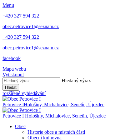
Menu
+420 327 594 322
obec.petrovice1@seznam.cz
+420 327 594 322
obec.petrovice1@seznam.cz
facebook
Mapa webu
Vytisknout
Hledaný výraz
Hledat
rozšířené vyhledávání
Petrovice I
Hološiny, Michalovice, Senetín, Újezdec
Petrovice I
Hološiny, Michalovice, Senetín, Újezdec
Obec
Historie obce a místních částí
Obecní knihovna