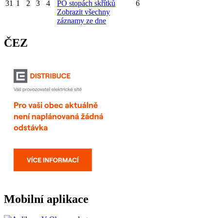
31
1
2
3
4
PO stopách skřítků
6
Zobrazit všechny
záznamy ze dne
ČEZ
Mobilní aplikace