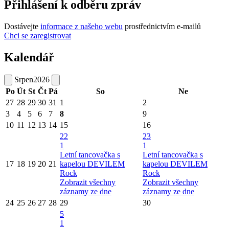
Přihlášení k odběru zpráv
Dostávejte
informace z našeho webu
prostřednictvím e-mailů
Chci se zaregistrovat
Kalendář
Srpen
2026
Po
Út
St
Čt
Pá
So
Ne
27
28
29
30
31
1
2
3
4
5
6
7
8
9
10
11
12
13
14
15
16
22
23
1
1
Letní tancovačka s
Letní tancovačka s
17
18
19
20
21
kapelou DEVILEM
kapelou DEVILEM
Rock
Rock
Zobrazit všechny
Zobrazit všechny
záznamy ze dne
záznamy ze dne
24
25
26
27
28
29
30
5
1