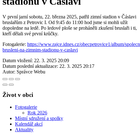
stadionu v Čáslavi
V první jarní sobotu, 22. března 2025, patřil zimní stadion v Čáslavi
bruslařům z Petrovic I. Od 9:45 do 11:00 hod jsme si mohli užít
dopoledne na ledě. Po ledové ploše se proháněli zkušení bruslaři i ti,
kteří dělali své první krůčky.
Fotogalerie:
https://www.rajce.idnes.cz/obecpetrovice1/album/spolecn
brusleni-na-zimnim-stadionu-v-caslavi
Datum vložení:
22. 3. 2025 20:09
Datum poslední aktualizace:
22. 3. 2025 20:17
Autor:
Správce Webu
Život v obci
Fotogalerie
Rok 2026
Místní sdružení a spolky
Kalendář akcí
Aktuality