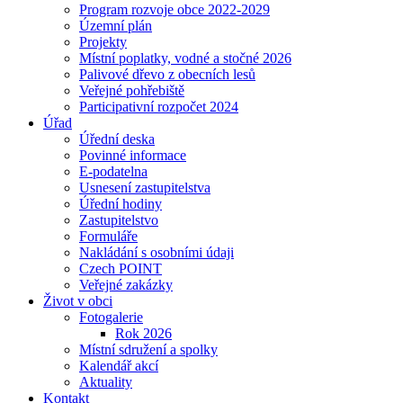
Program rozvoje obce 2022-2029
Územní plán
Projekty
Místní poplatky, vodné a stočné 2026
Palivové dřevo z obecních lesů
Veřejné pohřebiště
Participativní rozpočet 2024
Úřad
Úřední deska
Povinné informace
E-podatelna
Usnesení zastupitelstva
Úřední hodiny
Zastupitelstvo
Formuláře
Nakládání s osobními údaji
Czech POINT
Veřejné zakázky
Život v obci
Fotogalerie
Rok 2026
Místní sdružení a spolky
Kalendář akcí
Aktuality
Kontakt