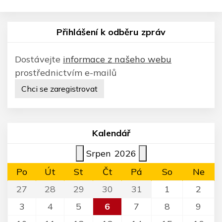
Přihlášení k odběru zpráv
Dostávejte
informace z našeho webu
prostřednictvím e-mailů
Chci se zaregistrovat
Kalendář
Srpen
2026
Po
Út
St
Čt
Pá
So
Ne
27
28
29
30
31
1
2
3
4
5
6
7
8
9