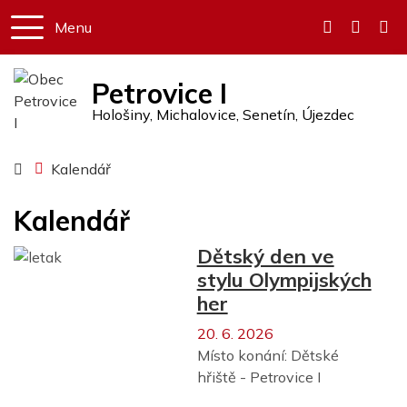
Menu
+420 327 
obec.p
Petrovice I
Hološiny, Michalovice, Senetín, Újezdec
Úvodní stránka
Kalendář
Kalendář
Dětský den ve
stylu Olympijských
her
20. 6. 2026
Místo konání:
Dětské
hřiště - Petrovice I